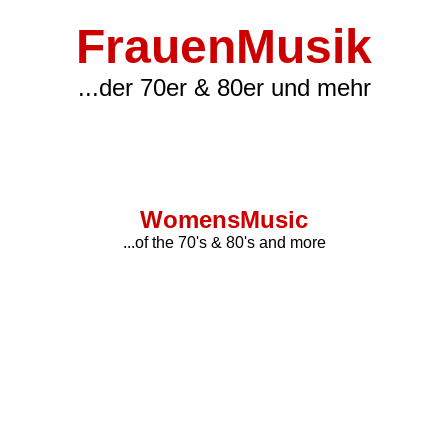
FrauenMusik
...der 70er & 80er und mehr
WomensMusic
...of the 70's & 80's and more